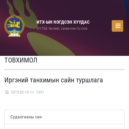
ИТХ-ЫН НЭГДСЭН ХУУДАС
МУТББ төслөөс санаачлан бүтээв.
ТОВХИМОЛ
Иргэний танхимын сайн туршлага
2015-02-10
1551
Судалгааны сан