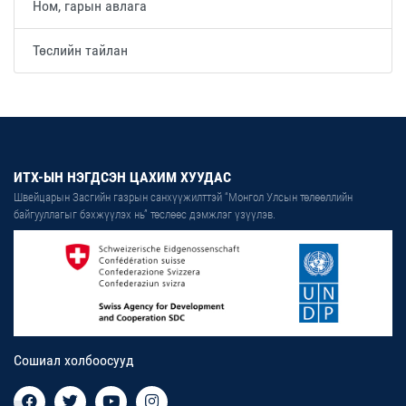
Ном, гарын авлага
Төслийн тайлан
ИТХ-ЫН НЭГДСЭН ЦАХИМ ХУУДАС
Швейцарын Засгийн газрын санхүүжилттэй “Монгол Улсын төлөөллийн
байгууллагыг бэхжүүлэх нь” төслөөс дэмжлэг үзүүлэв.
Сошиал холбоосууд