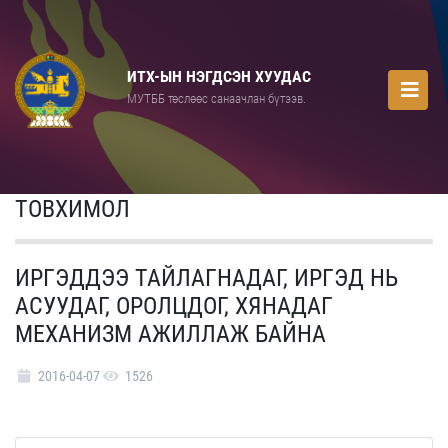
ИТХ-ЫН НЭГДСЭН ХУУДАС
МУТББ төслөөс санаачлан бүтээв.
ТОВХИМОЛ
ИРГЭДДЭЭ ТАЙЛАГНАДАГ, ИРГЭД НЬ
АСУУДАГ, ОРОЛЦДОГ, ХЯНАДАГ
МЕХАНИЗМ АЖИЛЛАЖ БАЙНА
2016-04-07
1526