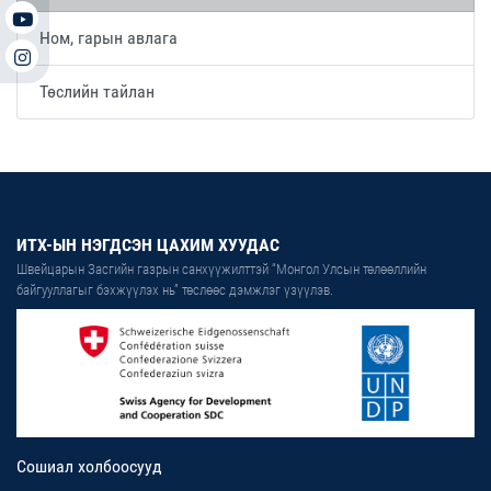
Ном, гарын авлага
Төслийн тайлан
ИТХ-ЫН НЭГДСЭН ЦАХИМ ХУУДАС
Швейцарын Засгийн газрын санхүүжилттэй “Монгол Улсын төлөөллийн
байгууллагыг бэхжүүлэх нь” төслөөс дэмжлэг үзүүлэв.
Сошиал холбоосууд