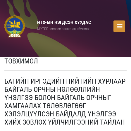
ИТХ-ЫН НЭГДСЭН ХУУДАС
МУТББ төслөөс санаачлан бүтээв.
ТОВХИМОЛ
БАГИЙН ИРГЭДИЙН НИЙТИЙН ХУРЛААР
БАЙГАЛЬ ОРЧНЫ НӨЛӨӨЛЛИЙН
ҮНЭЛГЭЭ БОЛОН БАЙГАЛЬ ОРЧНЫГ
ХАМГААЛАХ ТӨЛӨВЛӨГӨӨГ
ХЭЛЭЛЦҮҮЛСЭН БАЙДАЛД ҮНЭЛГЭЭ
ХИЙХ ЗӨВЛӨХ ҮЙЛЧИЛГЭЭНИЙ ТАЙЛАН