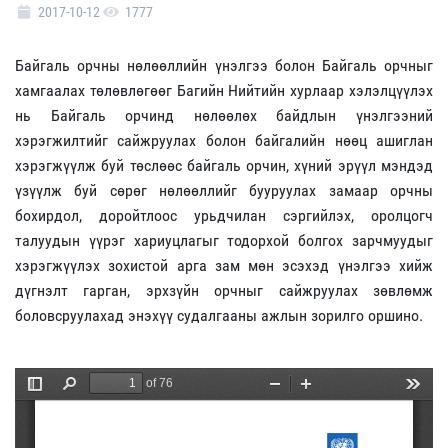
2017-10-12
1777
Байгаль орчны нөлөөллийн үнэлгээ болон Байгаль орчныг
хамгаалах төлөвлөгөөг Багийн Нийтийн хурлаар хэлэлцүүлэх
нь Байгаль орчинд нөлөөлөх байдлын үнэлгээний
хэрэгжилтийг сайжруулах болон байгалийн нөөц ашиглан
хэрэгжүүлж буй төслөөс байгаль орчин, хүний эрүүл мэндэд
үзүүлж буй сөрөг нөлөөллийг бууруулах замаар орчны
бохирдол, доройтлоос урьдчилан сэргийлэх, оролцогч
талуудын үүрэг хариуцлагыг тодорхой болгох зарчмуудыг
хэрэгжүүлэх зохистой арга зам мөн эсэхэд үнэлгээ хийж
дүгнэлт гарган, эрхзүйн орчныг сайжруулах зөвлөмж
боловсруулахад энэхүү судалгааны ажлын зорилго оршино.