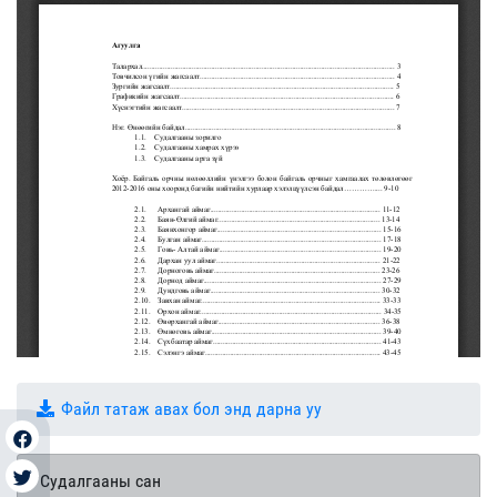
Файл татаж авах бол энд дарна уу
Судалгааны сан