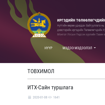
ИРГЭДИЙН ТӨЛӨӨЛӨГЧДИЙН
Нутгийн өөрөө удирдах байгууллага нь а
дэвсгэрийн иргэдийн Төлөөлөгчдийн Ху
Монгол Улсын Үндсэн хуулийн Тавин е
НҮҮР
МЭДЭЭ МЭДЭЭЛЭЛ
ТОВХИМОЛ
ИТХ-Сайн туршлага
2020-01-08
1641