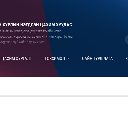
 ХУРЛЫН НЭГДСЭН ЦАХИМ ХУУДАС
ймаг, нийслэл, сум, дүүрэгт тухайн нутаг
рал, баг, хороонд иргэдийн Нийтийн Хурал байна.
сдүгээр зүйлийн 2 дахь хэсэг
ЦАХИМ СУРГАЛТ
ТОВХИМОЛ
САЙН ТУРШЛАГА
Х