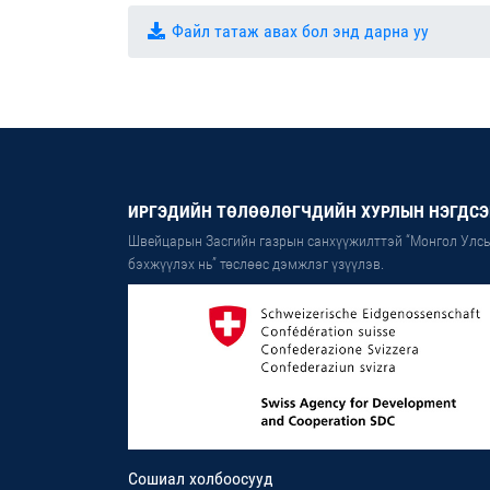
Файл татаж авах бол энд дарна уу
ИРГЭДИЙН ТӨЛӨӨЛӨГЧДИЙН ХУРЛЫН НЭГДСЭ
Швейцарын Засгийн газрын санхүүжилттэй “Монгол Улсы
бэхжүүлэх нь” төслөөс дэмжлэг үзүүлэв.
Сошиал холбоосууд