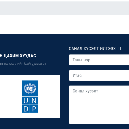
САНАЛ ХҮСЭЛТ ИЛГЭЭХ
Н ЦАХИМ ХУУДАС
н төлөөллийн байгууллагыг