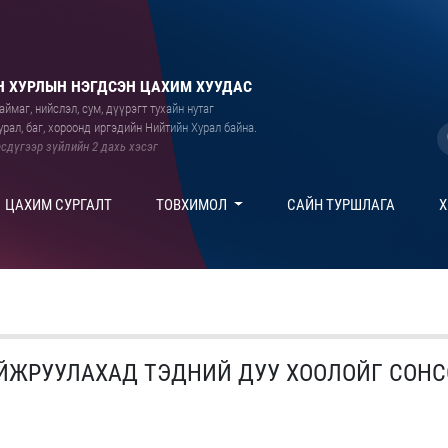
 ХУРЛЫН НЭГДСЭН ЦАХИМ ХУУДАС
ймаг, нийслэл, сум, дүүрэгт тухайн нутаг
рал, баг, хороонд иргэдийн Нийтийн Хурал байна.
сдүгээр зүйлийн 2 дахь хэсэг
ЦАХИМ СУРГАЛТ
ТОВХИМОЛ
САЙН ТУРШЛАГА
Х
ЙЖРУУЛАХАД ТЭДНИЙ ДУУ ХООЛОЙГ СОНС