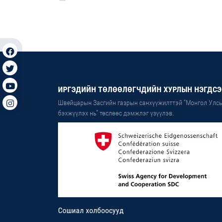
ИРГЭДИЙН ТӨЛӨӨЛӨГЧДИЙН ХУРЛЫН НЭГДСЭ
Швейцарын Засгийн газрын санхүүжилттэй “Монгол Улсы
бэхжүүлэх нь” төслөөс дэмжлэг үзүүлэв.
Сошиал холбоосууд