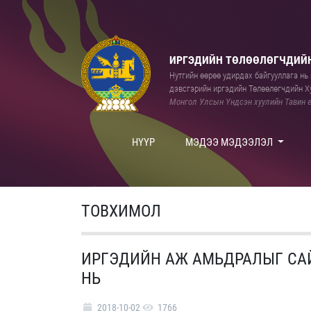
ИРГЭДИЙН ТӨЛӨӨЛӨГЧДИЙН
Нутгийн өөрөө удирдах байгууллага нь а
дэвсгэрийн иргэдийн Төлөөлөгчдийн Ху
Монгол Улсын Үндсэн хуулийн Тавин е
НҮҮР
МЭДЭЭ МЭДЭЭЛЭЛ
ТОВХИМОЛ
ИРГЭДИЙН АЖ АМЬДРАЛЫГ СА
НЬ
2018-10-02
1766