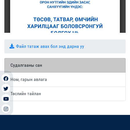
Файл татаж авах бол энд дарна уу
Судалгааны сан
Ном, гарын авлага
Төслийн тайлан