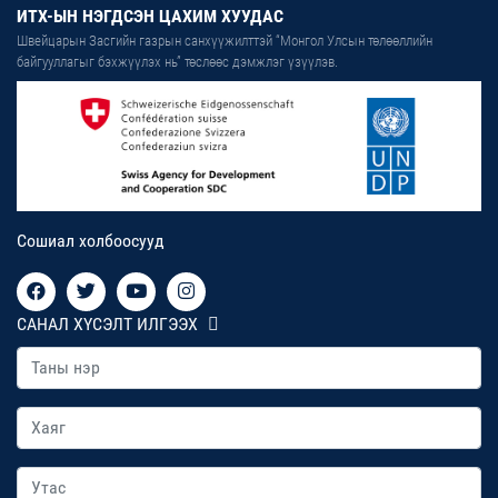
ИТХ-ЫН НЭГДСЭН ЦАХИМ ХУУДАС
Швейцарын Засгийн газрын санхүүжилттэй “Монгол Улсын төлөөллийн
байгууллагыг бэхжүүлэх нь” төслөөс дэмжлэг үзүүлэв.
Сошиал холбоосууд
САНАЛ ХҮСЭЛТ ИЛГЭЭХ