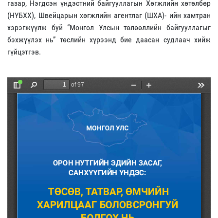
газар, Нэгдсэн үндэстний байгууллагын Хөгжлийн хөтөлбөр
(НҮБХХ), Швейцарын хөгжлийн агентлаг (ШХА)- ийн хамтран
хэрэгжүүлж буй “Монгол Улсын төлөөллийн байгууллагыг
бэхжүүлэх нь” төслийн хүрээнд бие даасан судлаач хийж
гүйцэтгэв.