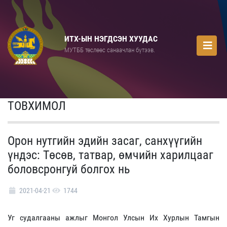
ИТХ-ЫН НЭГДСЭН ХУУДАС
МУТББ төслөөс санаачлан бүтээв.
ТОВХИМОЛ
Орон нутгийн эдийн засаг, санхүүгийн
үндэс: Төсөв, татвар, өмчийн харилцааг
боловсронгуй болгох нь
2021-04-21
1744
Уг судалгааны ажлыг Монгол Улсын Их Хурлын Тамгын