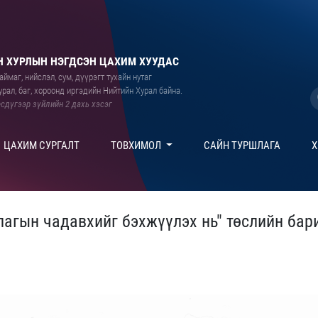
 ХУРЛЫН НЭГДСЭН ЦАХИМ ХУУДАС
ймаг, нийслэл, сум, дүүрэгт тухайн нутаг
рал, баг, хороонд иргэдийн Нийтийн Хурал байна.
сдүгээр зүйлийн 2 дахь хэсэг
ЦАХИМ СУРГАЛТ
ТОВХИМОЛ
САЙН ТУРШЛАГА
Х
лагын чадавхийг бэхжүүлэх нь" төслийн бар