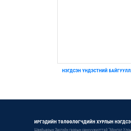
НЭГДСЭН ҮНДЭСТНИЙ БАЙГУУЛ
ИРГЭДИЙН ТӨЛӨӨЛӨГЧДИЙН ХУРЛЫН НЭГДСЭ
Швейцарын Засгийн газрын санхүүжилттэй “Монгол Улсы