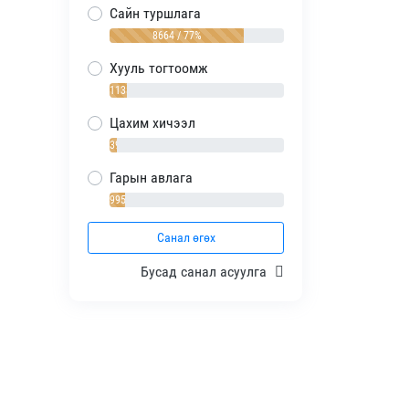
Сайн туршлага
8664 / 77%
Хууль тогтоомж
1138 / 10%
Цахим хичээл
392 / 4%
Гарын авлага
995 / 9%
Санал өгөх
Бусад санал асуулга