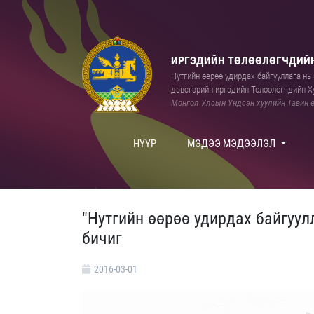
ИРГЭДИЙН ТӨЛӨӨЛӨГЧДИЙН
Нутгийн өөрөө удирдах байгууллага нь а
дэвсгэрийн иргэдийн Төлөөлөгчдийн Ху
Монгол Улсын Үндсэн хуулийн Тавин е
НҮҮР
МЭДЭЭ МЭДЭЭЛЭЛ
"Нутгийн өөрөө удирдах байгуул
бичиг
2016-03-01