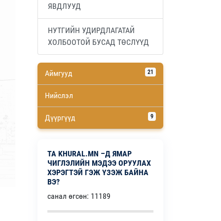
ЯВДЛУУД
НУТГИЙН УДИРДЛАГАТАЙ
ХОЛБООТОЙ БУСАД ТӨСЛҮҮД
Аймгууд
21
Нийслэл
Дүүргүүд
9
ТА KHURAL.MN –Д ЯМАР
ЧИГЛЭЛИЙН МЭДЭЭ ОРУУЛАХ
ХЭРЭГТЭЙ ГЭЖ ҮЗЭЖ БАЙНА
ВЭ?
санал өгсөн: 11189