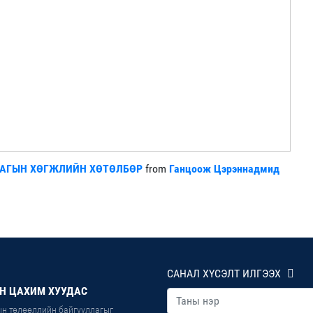
ЛАГЫН ХӨГЖЛИЙН ХӨТӨЛБӨР
from
Ганцоож Цэрэннадмид
САНАЛ ХҮСЭЛТ ИЛГЭЭХ
Н ЦАХИМ ХУУДАС
н төлөөллийн байгууллагыг