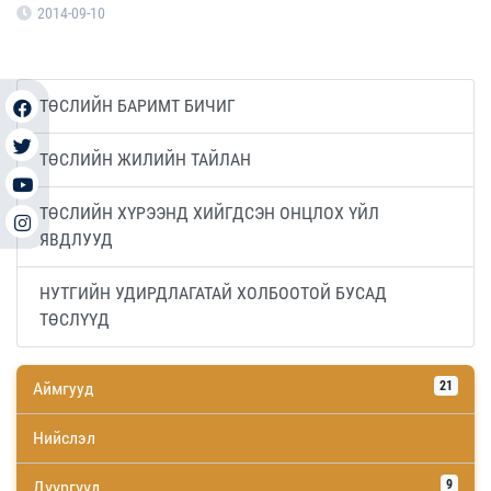
2014-09-10
ТӨСЛИЙН БАРИМТ БИЧИГ
ТӨСЛИЙН ЖИЛИЙН ТАЙЛАН
ТӨСЛИЙН ХҮРЭЭНД ХИЙГДСЭН ОНЦЛОХ ҮЙЛ
ЯВДЛУУД
НУТГИЙН УДИРДЛАГАТАЙ ХОЛБООТОЙ БУСАД
ТӨСЛҮҮД
Аймгууд
21
Нийслэл
Дүүргүүд
9