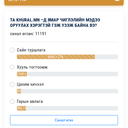
ТА KHURAL.MN –Д ЯМАР ЧИГЛЭЛИЙН МЭДЭЭ
ОРУУЛАХ ХЭРЭГТЭЙ ГЭЖ ҮЗЭЖ БАЙНА ВЭ?
санал өгсөн: 11191
Сайн туршлага
8665 / 77%
Хууль тогтоомж
1138 / 10%
Цахим хичээл
393 / 4%
Гарын авлага
995 / 9%
Санал өгөх