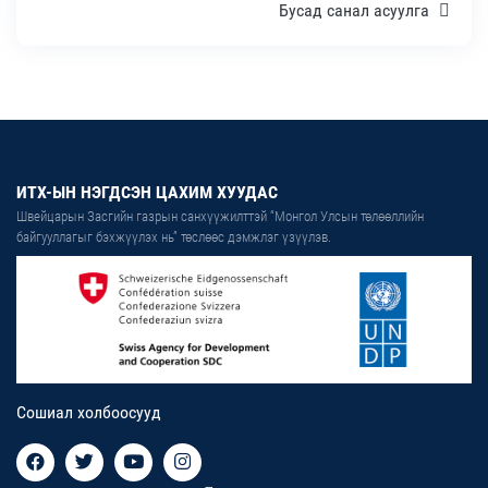
Бусад санал асуулга
ИТХ-ЫН НЭГДСЭН ЦАХИМ ХУУДАС
Швейцарын Засгийн газрын санхүүжилттэй “Монгол Улсын төлөөллийн
байгууллагыг бэхжүүлэх нь” төслөөс дэмжлэг үзүүлэв.
Сошиал холбоосууд