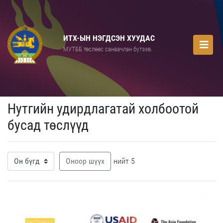
ИТХ-ЫН НЭГДСЭН ХУУДАС
МУТББ төслөөс санаачлан бүтээв.
Нутгийн удирдлагатай холбоотой
бусад төслүүд
Оноор шүүх
нийт 5