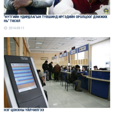
"НУТГИЙН УДИРДЛАГЫН ТҮВШИНД ИРГЭДИЙН ОРОЛЦООГ ДЭМЖИХ
НЬ" ТӨСӨЛ
2014-09-11
НЭГ ЦОНХНЫ ҮЙЛЧИЛГЭЭ