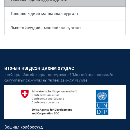
Төлөөлөгчдийн манлайлал сургалт
Эмэгтэйчүүдийн манлайлал сургалт
ИТХ-ЫН НЭГДСЭН ЦАХИМ ХУУДАС
Швейцарын Засгийн газрын санхүүжилттэй “Монгол Улсын төлөөллийн
байгууллагыг бэхжүүлэх нь” төслөөс дэмжлэг үзүүлэв.
Сошиал холбоосууд