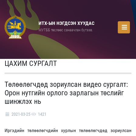
ИТХ-ЫН НЭГДСЭН ХУУДАС
МУТББ төслөөс санаачлан бүтээв.
ЦАХИМ СУРГАЛТ
Төлөөлөгчдөд зориулсан видео сургалт:
Орон нутгийн орлого зарлагын төслийг
шинжлэх нь
2021-03-25
1421
Иргэдийн төлөөлөгчдийн хурлын төлөөлөгчдөд зориулсан