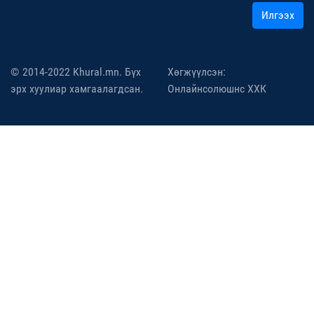
Илгээх
© 2014-2022 Khural.mn. Бүх
Хөгжүүлсэн:
эрх хуулиар хамгаалагдсан.
Онлайнсолюшнс ХХК