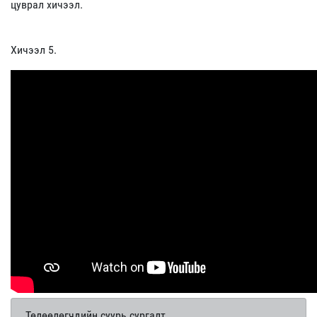
цуврал хичээл.
Хичээл 5.
Төлөөлөгчдийн суурь сургалт