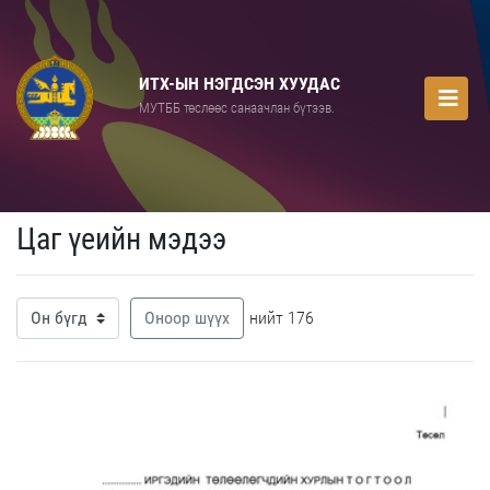
ИТХ-ЫН НЭГДСЭН ХУУДАС
МУТББ төслөөс санаачлан бүтээв.
Цаг үеийн мэдээ
Оноор шүүх
нийт 176