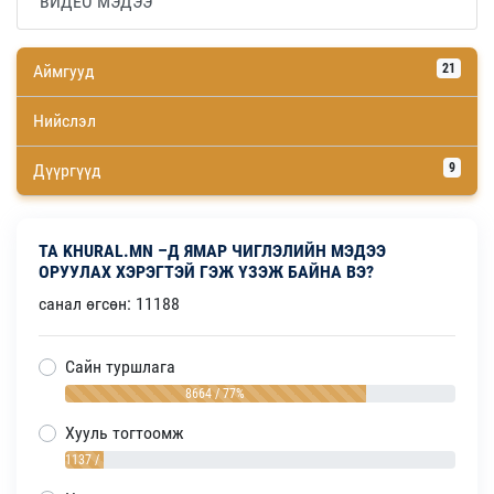
ВИДЕО МЭДЭЭ
Аймгууд
21
Нийслэл
Дүүргүүд
9
ТА KHURAL.MN –Д ЯМАР ЧИГЛЭЛИЙН МЭДЭЭ
ОРУУЛАХ ХЭРЭГТЭЙ ГЭЖ ҮЗЭЖ БАЙНА ВЭ?
санал өгсөн: 11188
Сайн туршлага
8664 / 77%
Хууль тогтоомж
1137 / 10%