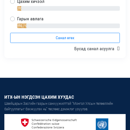
Цахим хичээл
392 / 4%
Гарын авлага
995 / 9%
Санал өгөх
Бусад санал асуулга
ИТХ-ЫН НЭГДСЭН ЦАХИМ ХУУДАС
Швейцарын Засгийн газрын санхүүжилттэй “Монгол Улсын төлөөллийн
байгууллагыг бэхжүүлэх нь” төслөөс дэмжлэг үзүүлэв.