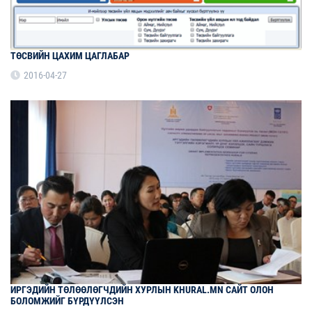
ТӨСВИЙН ЦАХИМ ЦАГЛАБАР
2016-04-27
ИРГЭДИЙН ТӨЛӨӨЛӨГЧДИЙН ХУРЛЫН KHURAL.MN САЙТ ОЛОН
БОЛОМЖИЙГ БҮРДҮҮЛСЭН