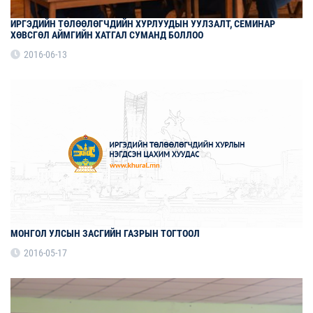
ИРГЭДИЙН ТӨЛӨӨЛӨГЧДИЙН ХУРЛУУДЫН УУЛЗАЛТ, СЕМИНАР
ХӨВСГӨЛ АЙМГИЙН ХАТГАЛ СУМАНД БОЛЛОО
2016-06-13
МОНГОЛ УЛСЫН ЗАСГИЙН ГАЗРЫН ТОГТООЛ
2016-05-17