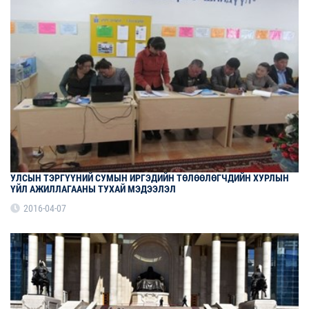
УЛСЫН ТЭРГҮҮНИЙ СУМЫН ИРГЭДИЙН ТӨЛӨӨЛӨГЧДИЙН ХУРЛЫН
ҮЙЛ АЖИЛЛАГААНЫ ТУХАЙ МЭДЭЭЛЭЛ
2016-04-07