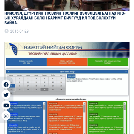
НИЙСЛЭЛ, ДҮҮРГИЙН ТӨСВИЙН ТӨСЛИЙГ ХЭЛЭЛЦЭЖ БАТЛАХ ИТХ-
ЫН ХУРАЛДААН БОЛОН БАРИМТ БИЧГҮҮД ИЛ ТОД БОЛОХГҮЙ
БАЙНА.
2016-04-29