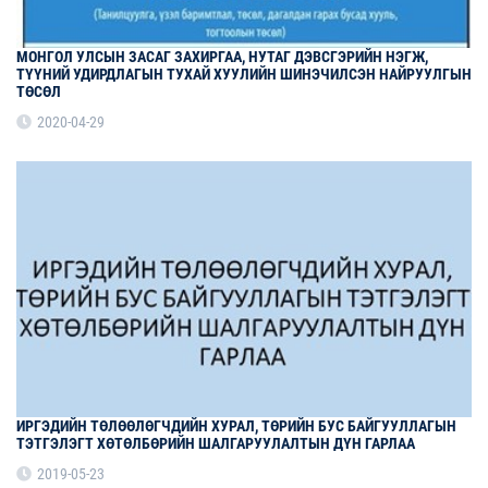
МОНГОЛ УЛСЫН ЗАСАГ ЗАХИРГАА, НУТАГ ДЭВСГЭРИЙН НЭГЖ,
ТҮҮНИЙ УДИРДЛАГЫН ТУХАЙ ХУУЛИЙН ШИНЭЧИЛСЭН НАЙРУУЛГЫН
ТӨСӨЛ
2020-04-29
ИРГЭДИЙН ТӨЛӨӨЛӨГЧДИЙН ХУРАЛ, ТӨРИЙН БУС БАЙГУУЛЛАГЫН
ТЭТГЭЛЭГТ ХӨТӨЛБӨРИЙН ШАЛГАРУУЛАЛТЫН ДҮН ГАРЛАА
2019-05-23