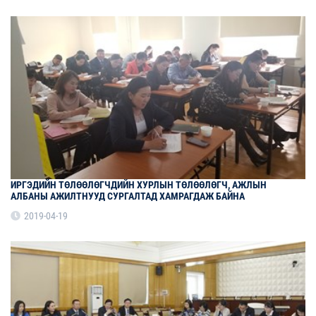
ИРГЭДИЙН ТӨЛӨӨЛӨГЧДИЙН ХУРЛЫН ТӨЛӨӨЛӨГЧ, АЖЛЫН
АЛБАНЫ АЖИЛТНУУД СУРГАЛТАД ХАМРАГДАЖ БАЙНА
2019-04-19