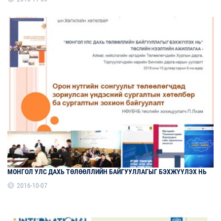
МОНГОЛ УЛС ДАХЬ ТӨЛӨӨЛЛИЙН БАЙГУУЛЛАГЫГ БЭХЖҮҮЛЭХ НЬ
2016-10-07