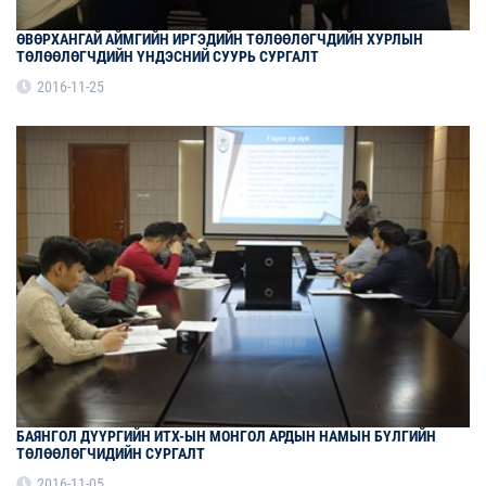
ӨВӨРХАНГАЙ АЙМГИЙН ИРГЭДИЙН ТӨЛӨӨЛӨГЧДИЙН ХУРЛЫН
ТӨЛӨӨЛӨГЧДИЙН ҮНДЭСНИЙ СУУРЬ СУРГАЛТ
2016-11-25
БАЯНГОЛ ДҮҮРГИЙН ИТХ-ЫН МОНГОЛ АРДЫН НАМЫН БҮЛГИЙН
ТӨЛӨӨЛӨГЧИДИЙН СУРГАЛТ
2016-11-05