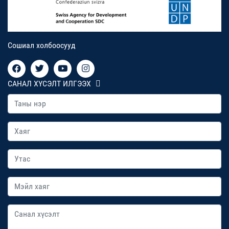
Сошиал холбоосууд
САНАЛ ХҮСЭЛТ ИЛГЭЭХ