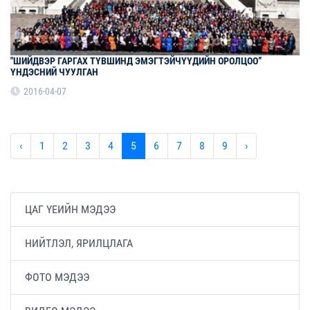
"ШИЙДВЭР ГАРГАХ ТҮВШИНД ЭМЭГТЭЙЧҮҮДИЙН ОРОЛЦОО”
ҮНДЭСНИЙ ЧУУЛГАН
2016-04-07
‹
1
2
3
4
5
6
7
8
9
›
ЦАГ ҮЕИЙН МЭДЭЭ
НИЙТЛЭЛ, ЯРИЛЦЛАГА
ФОТО МЭДЭЭ