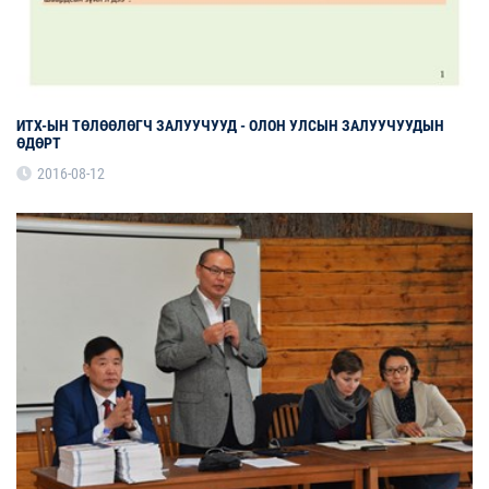
ИТХ-ЫН ТӨЛӨӨЛӨГЧ ЗАЛУУЧУУД - ОЛОН УЛСЫН ЗАЛУУЧУУДЫН
ӨДӨРТ
2016-08-12