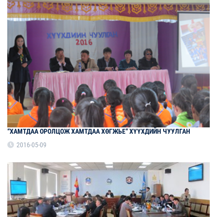
“ХАМТДАА ОРОЛЦОЖ ХАМТДАА ХӨГЖЬЕ“ ХҮҮХДИЙН ЧУУЛГАН
2016-05-09