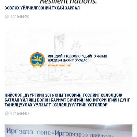
ЗӨВЛӨХ ҮЙЛЧИЛГЭЭНИЙ ТУХАЙ ЗАРЛАЛ
2016-04-20
НИЙСЛЭЛ, ДҮҮРГИЙН 2016 ОНЫ ТӨСВИЙН ТӨСЛИЙГ ХЭЛЭЛЦЭЖ
БАТЛАХ ҮЙЛ ЯВЦ БОЛОН БАРИМТ БИЧГИЙН МОНИТОРИНГИЙН ДҮНГ
ТАНИЛЦУУЛАХ УУЛЗАЛТ -ХЭЛЭЛЦҮҮЛГИЙН ХӨТӨЛБӨР
2016-04-07