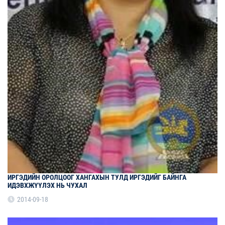
ИРГЭДИЙН ОРОЛЦООГ ХАНГАХЫН ТУЛД ИРГЭДИЙГ БАЙНГА
ИДЭВХЖҮҮЛЭХ НЬ ЧУХАЛ
2014-09-18