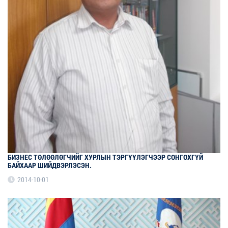
БИЗНЕС ТӨЛӨӨЛӨГЧИЙГ ХУРЛЫН ТЭРГҮҮЛЭГЧЭЭР СОНГОХГҮЙ
БАЙХААР ШИЙДВЭРЛЭСЭН.
2014-10-01