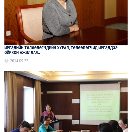
ИРГЭДИЙН ТӨЛӨӨЛӨГЧДИЙН ХУРАЛ, ТӨЛӨӨЛӨГЧИД ИРГЭДДЭЭ
ОЙРХОН АЖИЛЛАЯ..
2014-09-22