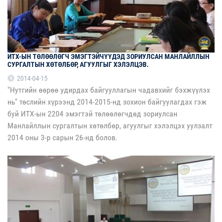
ИТХ-ЫН ТӨЛӨӨЛӨГЧ ЭМЭГТЭЙЧҮҮДЭД ЗОРИУЛСАН МАНЛАЙЛЛЫН
СУРГАЛТЫН ХӨТӨЛБӨР, АГУУЛГЫГ ХЭЛЭЛЦЭВ.
2014-04-15
"Нутгийн өөрөө удирдах байгууллагын чадавхийг бэхжүүлэх
нь" төслийн хүрээнд 2014-2015-нд зохион байгуулагдах гэж
буй ИТХ-ын 2204 эмэгтэй төлөөлөгчдөд зориулсан
Манлайллын сургалтын хөтөлбөр, агуулгыг хэлэлцэх уулзалт
2014 оны 3-р сарын 26-нд болов.