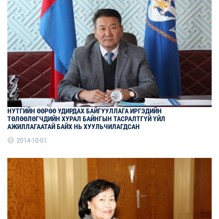
НУТГИЙН ӨӨРӨӨ УДИРДАХ БАЙГУУЛЛАГА ИРГЭДИЙН
ТӨЛӨӨЛӨГЧДИЙН ХУРАЛ БАЙНГЫН ТАСРАЛТГҮЙ ҮЙЛ
АЖИЛЛАГААТАЙ БАЙХ НЬ ХУУЛЬЧИЛАГДСАН
2014-10-01