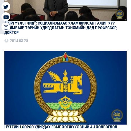
“ТЭРГҮҮЛЭГЧИД”: СОЦИАЛИЗМААС УЛАМЖИЛСАН ГАЖИГ УУ?
Я.БЯМБАЯР, ТӨРИЙН УДИРДЛАГЫН ТЭНХМИЙН ДЭД ПРОФЕССОР,
ДОКТОР
2014-08-25
НУТГИЙН ӨӨРӨӨ УДИРДАХ ЁСЫГ ХӨГЖҮҮЛСНИЙ АЧ ХОЛБОГДОЛ