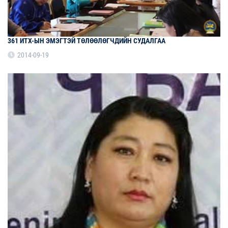
361 ИТХ-ЫН ЭМЭГТЭЙ ТӨЛӨӨЛӨГЧДИЙН СУДАЛГАА
2014-09-19