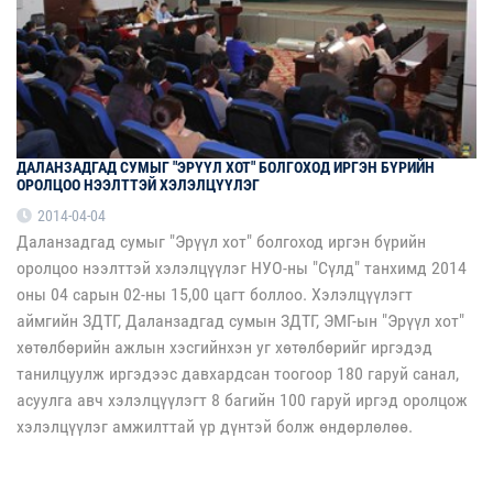
ДАЛАНЗАДГАД СУМЫГ "ЭРҮҮЛ ХОТ" БОЛГОХОД ИРГЭН БҮРИЙН
ОРОЛЦОО НЭЭЛТТЭЙ ХЭЛЭЛЦҮҮЛЭГ
2014-04-04
Даланзадгад сумыг "Эрүүл хот" болгоход иргэн бүрийн
оролцоо нээлттэй хэлэлцүүлэг НУО-ны "Сүлд" танхимд 2014
оны 04 сарын 02-ны 15,00 цагт боллоо. Хэлэлцүүлэгт
аймгийн ЗДТГ, Даланзадгад сумын ЗДТГ, ЭМГ-ын "Эрүүл хот"
хөтөлбөрийн ажлын хэсгийнхэн уг хөтөлбөрийг иргэдэд
танилцуулж иргэдээс давхардсан тоогоор 180 гаруй санал,
асуулга авч хэлэлцүүлэгт 8 багийн 100 гаруй иргэд оролцож
хэлэлцүүлэг амжилттай үр дүнтэй болж өндөрлөлөө.