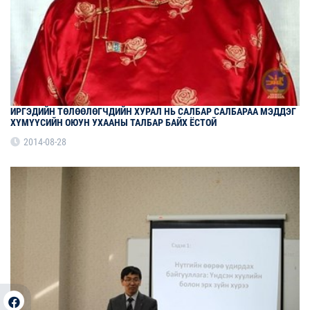
ИРГЭДИЙН ТӨЛӨӨЛӨГЧДИЙН ХУРАЛ НЬ САЛБАР САЛБАРАА МЭДДЭГ
ХҮМҮҮСИЙН ОЮУН УХААНЫ ТАЛБАР БАЙХ ЁСТОЙ
2014-08-28