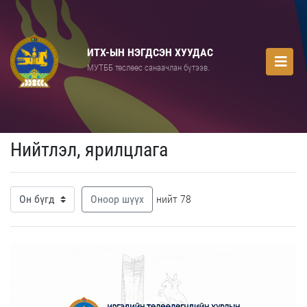
ИТХ-ЫН НЭГДСЭН ХУУДАС
МУТББ төслөөс санаачлан бүтээв.
Нийтлэл, ярилцлага
Оноор шүүх
нийт 78