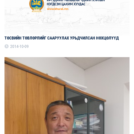
ТӨСВИЙН ТӨВЛӨРЛИЙГ СААРУУЛАХ УРЬДЧИЛСАН НӨХЦӨЛҮҮД
2014-10-09