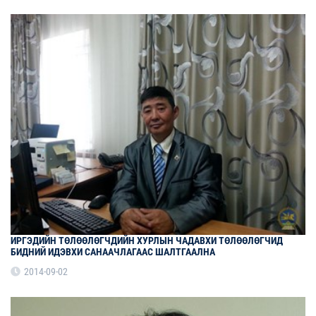
ИРГЭДИЙН ТӨЛӨӨЛӨГЧДИЙН ХУРЛЫН ЧАДАВХИ ТӨЛӨӨЛӨГЧИД
БИДНИЙ ИДЭВХИ САНААЧЛАГААС ШАЛТГААЛНА
2014-09-02