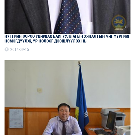
НУТГИЙН ӨӨРӨӨ УДИРДАХ БАЙГУУЛЛАГЫН ХЯНАЛТЫН ЧИГ ҮҮРГИЙГ
НЭМЭГДҮҮЛЖ, ҮР НӨЛӨӨГ ДЭЭШЛҮҮЛЭХ НЬ
2014-09-15