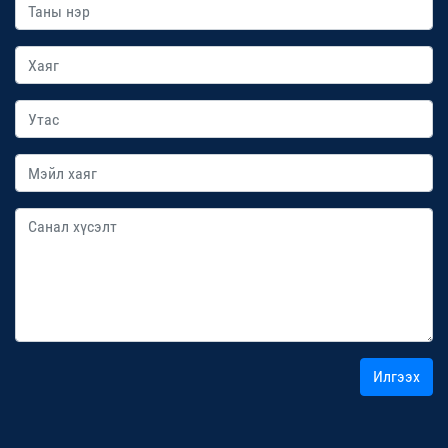
Илгээх