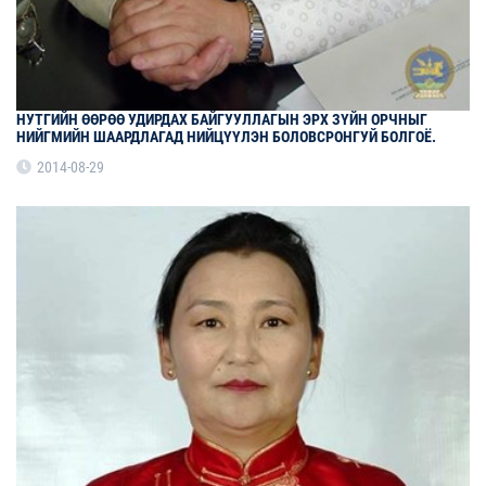
НУТГИЙН ӨӨРӨӨ УДИРДАХ БАЙГУУЛЛАГЫН ЭРХ ЗҮЙН ОРЧНЫГ
НИЙГМИЙН ШААРДЛАГАД НИЙЦҮҮЛЭН БОЛОВСРОНГУЙ БОЛГОЁ.
2014-08-29