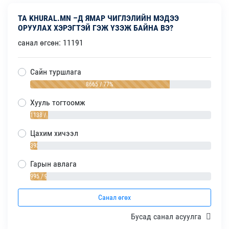
ТА KHURAL.MN –Д ЯМАР ЧИГЛЭЛИЙН МЭДЭЭ
ОРУУЛАХ ХЭРЭГТЭЙ ГЭЖ ҮЗЭЖ БАЙНА ВЭ?
санал өгсөн: 11191
Сайн туршлага
8665 / 77%
Хууль тогтоомж
1138 / 10%
Цахим хичээл
393 / 4%
Гарын авлага
995 / 9%
Санал өгөх
Бусад санал асуулга