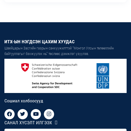
ИТХ-ЫН НЭГДСЭН ЦАХИМ ХУУДАС
Швейцарын Засгийн газрын санхүүжилттэй “Монгол Улсын төлөөллийн
байгууллагыг бэхжүүлэх нь” төслөөс дэмжлэг үзүүлэв.
Сошиал холбоосууд
САНАЛ ХҮСЭЛТ ИЛГЭЭХ