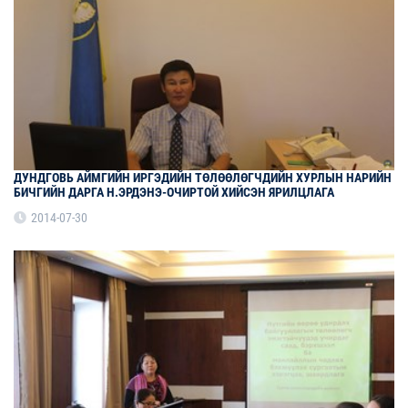
ДУНДГОВЬ АЙМГИЙН ИРГЭДИЙН ТӨЛӨӨЛӨГЧДИЙН ХУРЛЫН НАРИЙН
БИЧГИЙН ДАРГА Н.ЭРДЭНЭ-ОЧИРТОЙ ХИЙСЭН ЯРИЛЦЛАГА
2014-07-30