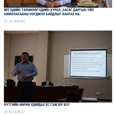
ИРГЭДИЙН ТӨЛӨӨЛӨГЧДИЙН ХУРАЛ, ЗАСАГ ДАРГЫН ҮЙЛ
АЖИЛЛАГААНЫ НЭГДМЭЛ БАЙДЛЫГ ХАНГАХ НЬ:
2014-09-02
НУТГИЙН ӨӨРӨӨ УДИРДАХ ЁС ГЭЖ ЮУ ВЭ?
2014-09-02